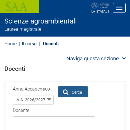
S
a
Toggl
l
t
Scienze agroambientali
a
a
Laurea magistrale
l
c
o
Home
Il corso
Docenti
n
t
e
Naviga questa sezione
n
u
Docenti
t
o
p
r
Anno Accademico
i
Cerca
n
c
i
Docente
p
a
l
e